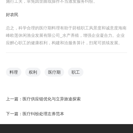
施行工夫，幸免因歪曲或操作不当激发服务纠纷。
好农民
总之，科学合理的医疗期料理有助于莳植职工风景度和诚意度海南
峰欧莲休闲渔业发展有限公司_水产养殖，增强企业凝合力。企业
应醉心职工的健康权利，构建和洽服务算计，扫尾可抓续发展。
料理
权利
医疗期
职工
上一篇：
医疗供应链优化与立异旅途探索
下一篇：
医疗纠纷处理左券范本