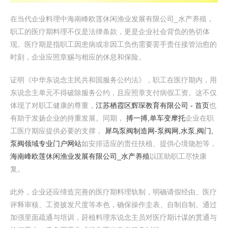
在当代企业料理中海南峰欧莲休闲渔业发展有限公司_水产养殖，
职工的医疗期料理不仅是法律条款，更是企业社会背负的热切体
现。医疗期是指职工因患病或非因工负伤需要罢手责任接管治愈的
时刻，企业应照章赐与相应的休息和保险。
证明《中华东说念主民共和国服务公约法》，职工在医疗期内，用
东说念主单元不得破除服务公约，且应照章支付病假工资。这不仅
体现了对职工健康的尊重，
江苏栖霞区辉琛教育有限公司 - 首页
也
有助于发扬企业的持重发展。同期，
搏一搏,单车变摩托
企业在职
工医疗期应提供必要的支撑，
犀鸟泵阀制造网-泵阀网,水泵,阀门,
泵阀领域专业门户网站
如安排适应的责任扶植、提供心境饶恕等，
海南峰欧莲休闲渔业发展有限公司_水产养殖
以匡助职工尽快康
复。
此外，企业还应缔造完善的医疗期料理轨制，明确请假经由、医疗
评释审核、工资披发尺度等本色，确保操作圭表、自制自制。通过
加强里面疏通与培训，莳植料理东说念主员对医疗期计谋的贯通与