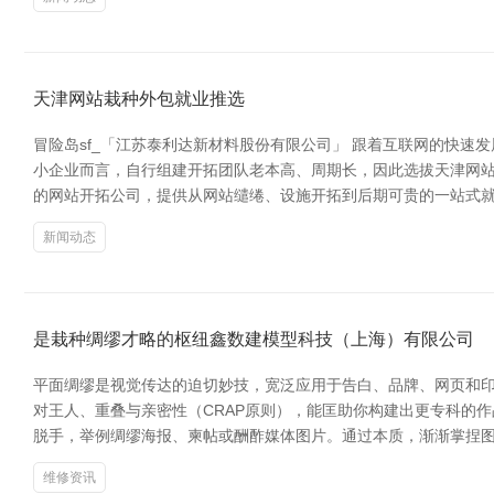
天津网站栽种外包就业推选
冒险岛sf_「江苏泰利达新材料股份有限公司」 跟着互联网的快
小企业而言，自行组建开拓团队老本高、周期长，因此选拔天津网站
的网站开拓公司，提供从网站缱绻、设施开拓到后期可贵的一站式
新闻动态
是栽种绸缪才略的枢纽鑫数建模型科技（上海）有限公司
平面绸缪是视觉传达的迫切妙技，宽泛应用于告白、品牌、网页和印
对王人、重叠与亲密性（CRAP原则），能匡助你构建出更专科的作品。同期，
脱手，举例绸缪海报、柬帖或酬酢媒体图片。通过本质，渐渐掌捏
维修资讯