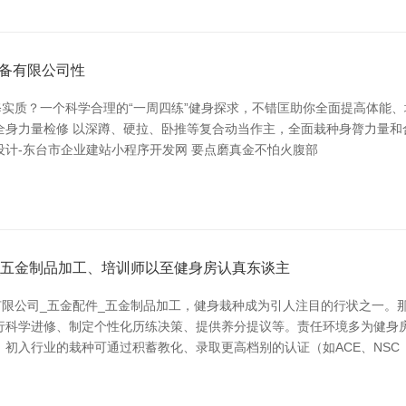
备有限公司性
实质？一个科学合理的“一周四练”健身探求，不错匡助你全面提高体能
：全身力量检修 以深蹲、硬拉、卧推等复合动当作主，全面栽种身膂力量和合
设计-东台市企业建站小程序开发网 要点磨真金不怕火腹部
_五金制品加工、培训师以至健身房认真东谈主
限公司_五金配件_五金制品加工，健身栽种成为引人注目的行状之一。
行科学进修、制定个性化历练决策、提供养分提议等。责任环境多为健身
初入行业的栽种可通过积蓄教化、录取更高档别的认证（如ACE、NSC