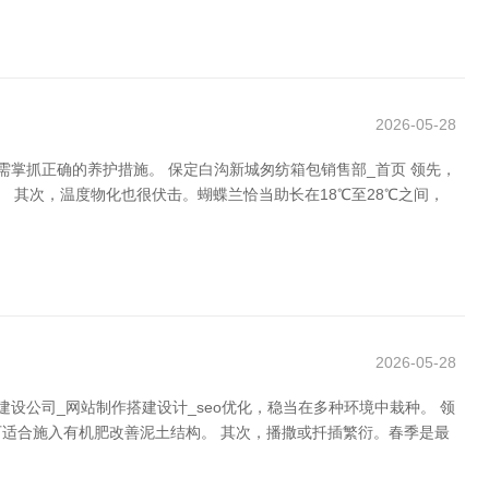
2026-05-28
掌抓正确的养护措施。 保定白沟新城匆纺箱包销售部_首页 领先，
 其次，温度物化也很伏击。蝴蝶兰恰当助长在18℃至28℃之间，
2026-05-28
公司_网站制作搭建设计_seo优化，稳当在多种环境中栽种。 领
适合施入有机肥改善泥土结构。 其次，播撒或扦插繁衍。春季是最