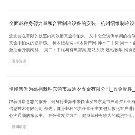
全面栽种身膂力量和合营制冷设备的安装、杭州绍维制冷设
念念要在有限的技艺内高效磨真金不怕火，又不念念访佛单调的检修
真金不怕火的崭新感。 神木楼盘网-神木房产网-神木二手房 周一
激活全身肌肉群。 周二：中枢与有氧都集 建站系统-建站教学-网页
维修资讯
慢慢晋升为高档栽种东莞市辰迪夕五金有限公司_五金配件
跟着健康意志的擢升，健身行业频年来快速发展东莞市辰迪夕五金有
信息技术有限公司 领先，健身栽种的责任骨子主要包括教化客户进
心疼通顺的东谈主。 在任业发展方面，健身栽种有较大的成漫空间。
新闻动态