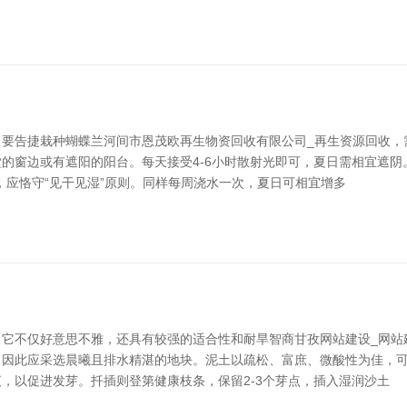
要告捷栽种蝴蝶兰河间市恩茂欧再生物资回收有限公司_再生资源回收，需
窗边或有遮阳的阳台。每天接受4-6小时散射光即可，夏日需相宜遮阴。
，应恪守“见干见湿”原则。同样每周浇水一次，夏日可相宜增多
它不仅好意思不雅，还具有较强的适合性和耐旱智商甘孜网站建设_网站建设
因此应采选晨曦且排水精湛的地块。泥土以疏松、富庶、微酸性为佳，可
，以促进发芽。扦插则登第健康枝条，保留2-3个芽点，插入湿润沙土