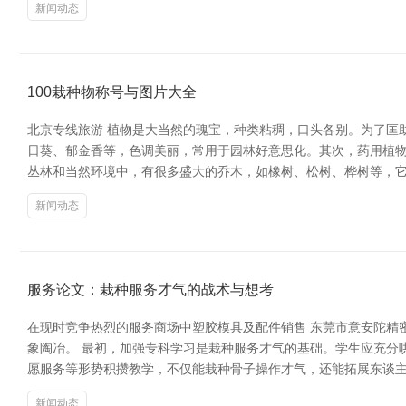
新闻动态
100栽种物称号与图片大全
北京专线旅游 植物是大当然的瑰宝，种类粘稠，口头各别。为了匡
日葵、郁金香等，色调美丽，常用于园林好意思化。其次，药用植物
丛林和当然环境中，有很多盛大的乔木，如橡树、松树、桦树等，
新闻动态
服务论文：栽种服务才气的战术与想考
在现时竞争热烈的服务商场中塑胶模具及配件销售 东莞市意安陀精
象陶冶。 最初，加强专科学习是栽种服务才气的基础。学生应充分
愿服务等形势积攒教学，不仅能栽种骨子操作才气，还能拓展东谈主脉
新闻动态