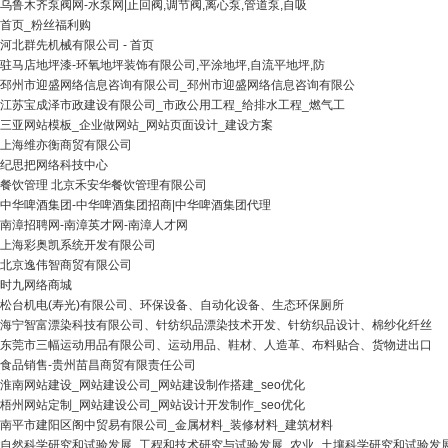
乌鲁木齐泵阀网-水泵网|止回阀,调节阀,离心泵,管道泵,自吸
首页_粉丝福利购
河北群先机械有限公司 - 首页
驻马店地坪漆-环氧地坪装饰有限公司,平涂地坪,自流平地坪,防
邳州市迎盛网络信息咨询有限公司_邳州市迎盛网络信息咨询有限公
江苏宝成泽市政建设有限公司_市政公用工程_给排水工程_燃气工
三亚网站模板_企业做网站_网站页面设计_建设方案
上海维亦衡商贸有限公司
纪思把网络科技中心
餐饮管理 北京禾安华餐饮管理有限公司
中华啤酒集团-中华啤酒集团招商|中华啤酒集团代理
南漳招聘网-南漳英才网-南漳人才网
上海彩奥凯系统开发有限公司
北京逸伟智商贸有限公司
时九网络商城
松台机电(寿光)有限公司、环保设备、自动化设备、生态环保厕所
海宁智富漂染科技有限公司、针纺织品漂染技术开发、针纺织品设计、棉纱化纤丝
东莞市三幅运动用品有限公司、运动用品、鞋材、人造革、布料贴合、货物进出口
食品销售-贵州苗昌商贸有限责任公司
淮南网站建设_网站建设公司_网站建设制作搭建_seo优化
梧州网站定制_网站建设公司_网站设计开发制作_seo优化
南平市建阳区阁中贸易有限公司_金属材料_装修材料_建筑材料
自然科学研究和试验发展_工程和技术研究与试验发展_农业_土壤科学研究和试验发