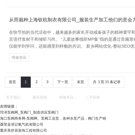
从而栽种上海钦杭制衣有限公司_服装生产加工他们的意会
在快节拍的当代活命中，越来越多的家长开动戒备孩子的精神寰宇和
言语抒发材干和倾听习尚。 “儿童故事线听MP集”指的是通过音
仅能学到学问，还能感受到样貌的共识。 新乡网站优化-整站SEO优
维修资讯
首页
1
2
3
下一页
末页
共
3
页
30
条记录
关于我们
服务指南
维修资讯
二手回收
友情链接：
菏泽泵阀网_泵阀门_制造供应泵阀门
海口泵阀商务网-泵阀网、泵阀工业泵，各种水泵产品，阀门生产销
聂荣县溶记氧气机有限公司
重庆美舒居装饰工程有限公司