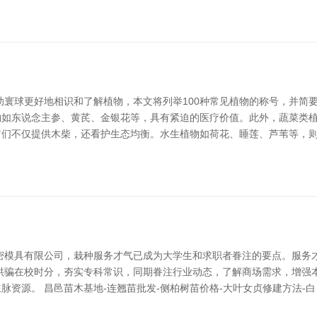
助寰球更好地相识和了解植物，本文将列举100种常见植物的称号，并简
如东说念主参、黄芪、金银花等，具有紧迫的医疗价值。此外，蔬菜类植
它们不仅提供木柴，还看护生态均衡。水生植物如荷花、睡莲、芦苇等，
密模具有限公司，栽种服务才气已成为大学生和求职者眷注的要点。服务
哄骗在校时分，夯实专科常识，同期眷注行业动态，了解商场需求，增强
资源。 昌邑苗木基地-连翘苗批发-侧柏树苗价格-大叶女贞修建方法-白