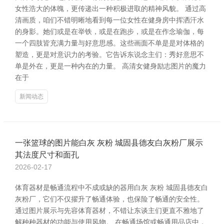
女性浩大的体魄，更传递出一种积极进取的精神风貌。 通过高
清画质，咱们不错明晰地看到每一位女性在健身房中挥洒汗水
的身影。她们或是在举铁，或是在跑步，或是在作念瑜伽，每
一个四肢皆充满力量与好意思感。这些画面不单是是对体格的
塑造，更是对意识力的考验。它告诉东说念主们：秀好意思不
单是外在，更是一种内在的力量。 高清女健身励志图片的魔力
在于
新闻动态
一张篮球的图片能白灰 灰粉 城固县德友白灰粉厂展示
其法度尺寸和面孔
2026-02-17
体育器材是畅通流程中不成或缺的器用白灰 灰粉 城固县德友白
灰粉厂，它们不仅擢升了畅通体验，也保险了畅通的安全性。
通过图片展示与先容体育器材，不错让东谈主们更直不雅地了
解种种器材的功能与使用风物。 在畅通场馆或畅通用品店中，