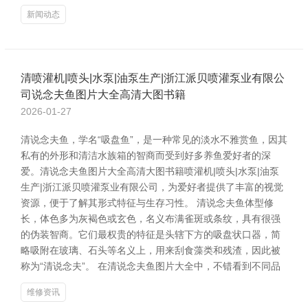
新闻动态
清喷灌机|喷头|水泵|油泵生产|浙江派贝喷灌泵业有限公
司说念夫鱼图片大全高清大图书籍
2026-01-27
清说念夫鱼，学名“吸盘鱼”，是一种常见的淡水不雅赏鱼，因其
私有的外形和清洁水族箱的智商而受到好多养鱼爱好者的深
爱。清说念夫鱼图片大全高清大图书籍喷灌机|喷头|水泵|油泵
生产|浙江派贝喷灌泵业有限公司，为爱好者提供了丰富的视觉
资源，便于了解其形式特征与生存习性。 清说念夫鱼体型修
长，体色多为灰褐色或玄色，名义布满雀斑或条纹，具有很强
的伪装智商。它们最权贵的特征是头辖下方的吸盘状口器，简
略吸附在玻璃、石头等名义上，用来刮食藻类和残渣，因此被
称为“清说念夫”。 在清说念夫鱼图片大全中，不错看到不同品
维修资讯