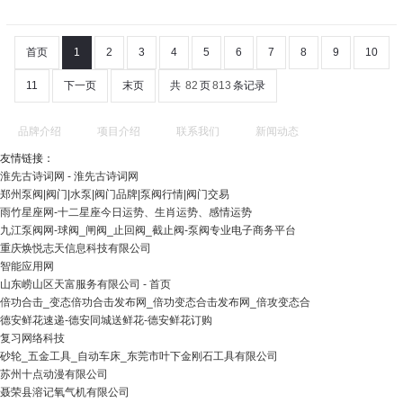
首页
1
2
3
4
5
6
7
8
9
10
11
下一页
末页
共
82
页
813
条记录
品牌介绍
项目介绍
联系我们
新闻动态
友情链接：
淮先古诗词网 - 淮先古诗词网
郑州泵阀|阀门|水泵|阀门品牌|泵阀行情|阀门交易
雨竹星座网-十二星座今日运势、生肖运势、感情运势
九江泵阀网-球阀_闸阀_止回阀_截止阀-泵阀专业电子商务平台
重庆焕悦志天信息科技有限公司
智能应用网
山东崂山区天富服务有限公司 - 首页
倍功合击_变态倍功合击发布网_倍功变态合击发布网_倍攻变态合
德安鲜花速递-德安同城送鲜花-德安鲜花订购
复习网络科技
砂轮_五金工具_自动车床_东莞市叶下金刚石工具有限公司
苏州十点动漫有限公司
聂荣县溶记氧气机有限公司