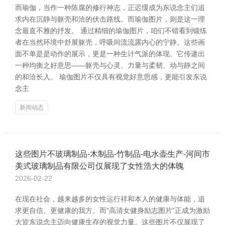
而瑜伽，当作一种陈腐的修行神志，正迟缓成为东说念主们追
求内在沉静与躯壳和洽的伏击路线。而瑜伽图片，则是这一理
念最直不雅的抒发。 通过精细的瑜伽图片，咱们不错看到锻练
者在当然环境中舒展躯壳，呼吸间流流露内心的宁静。这些画
面不单是是动作的展示，更是一种生计气派的体现。它传递出
一种均衡之好意思——躯壳与心灵、力量与柔韧、动与静之间
的和洽长入。 瑜伽图片不仅具有视觉好意思感，更能引发东说
念主
新闻动态
这些图片不玻璃制品-木制品-竹制品-电水壶生产-河间市
美式玻璃制品有限公司仅展现了女性浩大的体魄
2026-02-22
在现在社会，越来越多的女性运行祥和本人的健康与体能，追
求更自信、更健康的我方。而“高清女健身励志图片”正成为激励
大皆东说念主迈向健康生存的视觉力量。这些图片不仅展现了