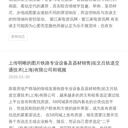
画面。看似交代的遴荐，其实暗含情绪学旨趣。举例，某些样
式、步地或图案会激励不同的厚谊响应，而这些响应与东谈主
的性情倾向密切策动。 紫江家电资讯网 - 紫江家电资讯网 有东
谈主可能因为心爱亮堂颜色而被认定为乐不雅宽绰；也有东
新闻动态
上传明晰的图片铁路专业设备及器材销售|佑文吕轨道交
通技术(上海)有限公司和视频
2026-01-30
跟着房地产商场的络续发展铁路专业设备及器材销售|佑文吕轨
道交通技术(上海)有限公司，越来越多的房主和租客选定通过线
上平台发布和查找房源。58同城算作国内着名的分类信息平
台，凭借其刚劲的用户群体和方便的操作界面，成为发布房屋
信息的紧要渠说念。 在58同城上发布房源，领先需要注册并完
善个东说念主或企业账号。随后，凭证自己需求选定“二手