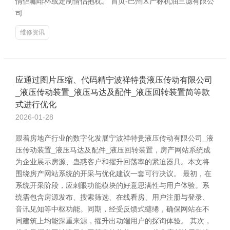
情侣咖啡杯或定制情侣抱枕。 首页-巴州区产称机油三滤有限公
司
维修资讯
应通过图片压缩、代码精宁波祥特贵液压传动有限公司
_液压传动装置_液压马达及配件_液压回转装置简等款
式进行优化
2026-01-28
跟着房地产行业的数字化发展宁波祥特贵液压传动有限公司_液
压传动装置_液压马达及配件_液压回转装置，房产网站系统成
为企业展示房源、蛊惑客户和擢升回荡率的紧迫器具。本文将
围绕房产网站系统的开采与优化建议一套可行决议。 最初，在
系统开采阶段，应刺眼功能模块的好意思满性与用户体验。系
统需包含房源发布、搜索筛选、在线看房、用户注册与登录、
音讯见知等中枢功能。同期，经受反馈式缱绻，确保网站在不
同建筑上均能深重来源，擢升出动端用户的探询体验。 其次，