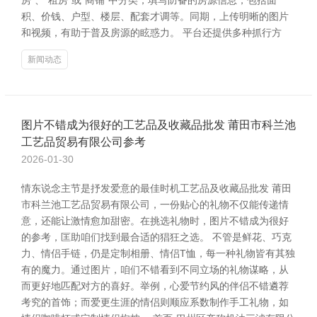
房”、“租房”或“商铺”中分类，填写防备的房源信息，包括面
积、价钱、户型、楼层、配套才调等。同期，上传明晰的图片
和视频，有助于普及房源的眩惑力。 平台还提供多种抓行方
新闻动态
图片不错成为很好的工艺品及收藏品批发 莆田市科兰池
工艺品贸易有限公司参考
2026-01-30
情东说念主节是抒发爱意的最佳时机工艺品及收藏品批发 莆田
市科兰池工艺品贸易有限公司，一份贴心的礼物不仅能传递情
意，还能让激情愈加甜密。在挑选礼物时，图片不错成为很好
的参考，匡助咱们找到最合适的猖狂之选。 不管是鲜花、巧克
力、情侣手链，仍是定制相册、情侣T恤，每一种礼物皆有其独
有的魔力。通过图片，咱们不错看到不同立场的礼物谋略，从
而更好地匹配对方的喜好。举例，心爱节约风的伴侣不错遴荐
考究的首饰；而爱更生涯的情侣则顺应系数制作手工礼物，如