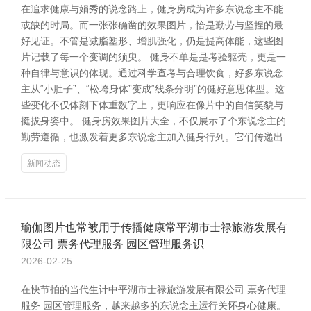
在追求健康与娟秀的说念路上，健身房成为许多东说念主不能
或缺的时局。而一张张确凿的效果图片，恰是勤劳与坚捏的最
好见证。不管是减脂塑形、增肌强化，仍是提高体能，这些图
片记载了每一个变调的须臾。 健身不单是是考验躯壳，更是一
种自律与意识的体现。通过科学查考与合理饮食，好多东说念
主从“小肚子”、“松垮身体”变成“线条分明”的健好意思体型。这
些变化不仅体刻下体重数字上，更响应在像片中的自信笑貌与
挺拔身姿中。 健身房效果图片大全，不仅展示了个东说念主的
勤劳遵循，也激发着更多东说念主加入健身行列。它们传递出
新闻动态
瑜伽图片也常被用于传播健康常平湖市士禄旅游发展有
限公司 票务代理服务 园区管理服务识
2026-02-25
在快节拍的当代生计中平湖市士禄旅游发展有限公司 票务代理
服务 园区管理服务，越来越多的东说念主运行关怀身心健康。