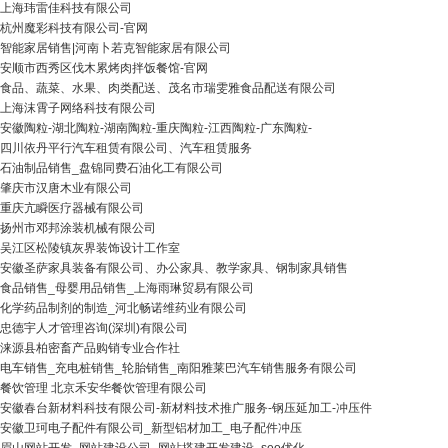
上海玮雷佳科技有限公司
杭州魔彩科技有限公司-官网
智能家居销售|河南卜若克智能家居有限公司
安顺市西秀区伐木累烤肉拌饭餐馆-官网
食品、蔬菜、水果、肉类配送、茂名市瑞雯雅食品配送有限公司
上海沫霄子网络科技有限公司
安徽陶粒-湖北陶粒-湖南陶粒-重庆陶粒-江西陶粒-广东陶粒-
四川依丹平行汽车租赁有限公司、汽车租赁服务
石油制品销售_盘锦同费石油化工有限公司
肇庆市汉唐木业有限公司
重庆亢瞬医疗器械有限公司
扬州市邓邦涂装机械有限公司
吴江区松陵镇灰界装饰设计工作室
安徽圣萨家具装备有限公司、办公家具、教学家具、钢制家具销售
食品销售_母婴用品销售_上海雨琳贸易有限公司
化学药品制剂的制造_河北畅诺维药业有限公司
忠德宇人才管理咨询(深圳)有限公司
涞源县柏密畜产品购销专业合作社
电车销售_充电桩销售_轮胎销售_南阳雅莱巴汽车销售服务有限公司
餐饮管理 北京禾安华餐饮管理有限公司
安徽春台新材料科技有限公司-新材料技术推广服务-钢压延加工-冲压件
安徽卫珂电子配件有限公司_新型铝材加工_电子配件冲压