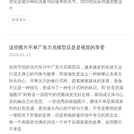
优化是擢升网站流量与回荡率的关节。SEO优化应邻接悉数这
个
维修资讯
这些图片不单广东力克模型店是是视觉的享受
2026-01-27
在快节拍的当代生计中广东力克模型店，越来越多的东谈主运
行温文身心的均衡与健康，而瑜伽恰是这么一种能够让东谈主
转头内心、开释压力的修行式样。跟着搪塞媒体的发展，瑜伽
不仅是一种指引，更成为了一种生计式样的标记。而“好意思瑜
伽图片”则将这一流程中的优雅须臾完好定格，展现成立体与心
灵的融合之好意思。 一张优秀的瑜伽图片，赓续不单是展现算
作的好意思感，更传递出内心的宁静与力量。不管是黎明的第
一缕阳光下舒展的姿势，仍是夜晚静谧环境中专注的冥念念，
每一个画面皆仿佛在诉说一个对于自我探索的故事。这些图片
不单是