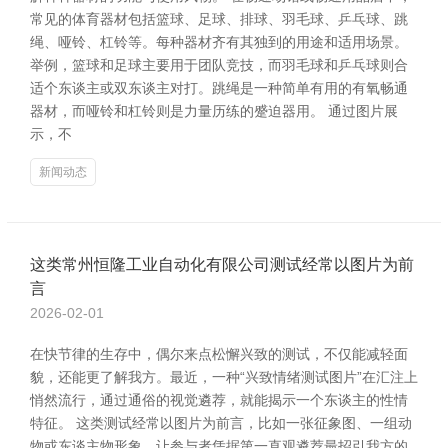
常见的体育器材包括篮球、足球、排球、羽毛球、乒乓球、跳
绳、哑铃、杠铃等。每种器材齐有其独到的用途和适用场景。
举例，篮球和足球主要用于团队竞技，而羽毛球和乒乓球则合
适个东谈主或双东谈主对打。跳绳是一种简单有用的有氧畅通
器材，而哑铃和杠铃则是力量历练的蹙迫器用。 通过图片展
示，不
新闻动态
这类常州恒隆工业自动化有限公司测试经常以图片为前
言
2026-02-01
在快节律的生存中，偶尔来点松懈兴致的测试，不仅能减轻面
貌，还能更了解我方。最近，一种“兴致情绪测试图片”在汇注上
悄然流行，通过通俗的视觉遴荐，就能揭示一个东谈主的性情
特征。 这类测试经常以图片为前言，比如一张征象图、一组动
物或东谈主物形象，让参与者凭据第一直观遴荐最招引我方的