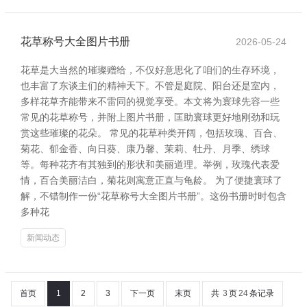
花草称号大全图片书册
2026-05-24
花草是大当然的璀璨赠给，不仅好意思化了咱们的生存环境，
也丰富了东谈主们的精神天下。不管是庭院、阳台还是室内，
多样花草齐能带来不雷同的视觉享受。本文将为寰球先容一些
常见的花草称号，并附上图片书册，匡助寰球更好地刚劲和玩
赏这些璀璨的花朵。 常见的花草种类开阔，包括玫瑰、百合、
菊花、郁金香、向日葵、康乃馨、茉莉、牡丹、月季、绣球
等。每种花齐有其独到的形状和美丽道理。举例，玫瑰代表爱
情，百合美丽洁白，菊花则寓意正直与龟龄。 为了便捷寰球了
解，不错制作一份“花草称号大全图片书册”。这份书册时时包含
多种花
新闻动态
首页
1
2
3
下一页
末页
共
3
页
24
条记录