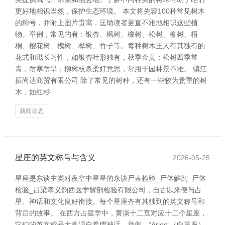
更好地相识当然，保护生态环境。 本文将先容100种常见树木
的称号，并附上图片贵寓，匡助读者更直不雅地相识这些植
物。举例，常见的有：银杏、枫树、橡树、松树、柳树、梧
桐、樱花树、槐树、桦树、竹子等。每种树木王人有其独有的
花式和滋长习性，如银杏叶形独有，秋季金黄；松树四季常
青，耐寒耐旱；柳树枝条柔好意思，常用于园林景不雅。 镇江
振尚达商贸有限公司 除了常见的树种，还有一些较为贵重的树
木，如红杉
新闻动态
星座的英文称号与含义
2026-05-25
星座是东谈主类对夜空中星星的永诀尸表检验_尸体解剖_尸体
检验_吕梁孝义韵西医学解剖检验有限公司，自古以来便与占
星、神话和文化良好衔接。每个星座齐有其独到的英文称号和
背后的故事。 在西方占星学中，黄谈十二宫对应十二个星座，
它们的英文称号大多源自希腊神话。举例，“Aries”（白羊座）