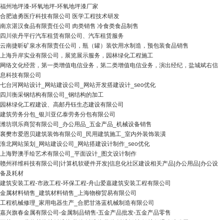
福州地坪漆-环氧地坪-环氧地坪漆厂家
合肥迪勇医疗科技有限公司 医学工程技术研发
南京湛汉食品有限责任公司 肉类销售 冷食类食品制售
四川依丹平行汽车租赁有限公司、汽车租赁服务
云南捷昕矿泉水有限责任公司，瓶（罐）装饮用水制造，预包装食品销售
上海升岸实业有限公司，展览展示服务，园林绿化工程施工
网络文化经营，第一类增值电信业务，第二类增值电信业务，演出经纪，盐城斌右信
息科技有限公司
七台河网站设计_网站建设公司_网站开发搭建设计_seo优化
四川衡采钢结构有限公司_钢结构的加工
园林绿化工程建设、高邮丹钰生态建设有限公司
建筑劳务分包_银川亚亿泰劳务分包有限公司
潍坊琪乐商贸有限公司_办公用品_五金产品_机械设备销售
襄樊市爱恩贝建筑装饰有限公司_民用建筑施工_室内外装饰装潢
淮北网站策划_网站建设公司_网站搭建设计制作_seo优化
上海野澳手绘艺术有限公司_平面设计_图文设计制作
赣州祥维科技有限公司|计算机软硬件开发|信息化社区建设相关产品|办公用品|办公设
备及耗材
建筑安装工程-市政工程-环保工程-舟山爱嘉建筑安装工程有限公司
金属材料销售_建筑材料销售_上海物柳贸易有限公司
工程机械修理_家用电器生产_合肥甘洛蓝机械制造有限公司
嘉兴旗春金属有限公司-金属制品销售-五金产品批发-五金产品零售