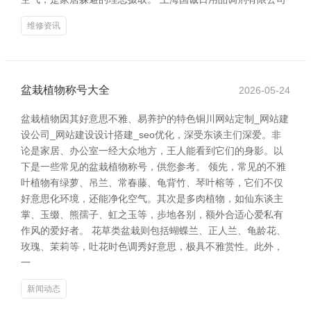
维修资讯
盆栽植物称号大全
2026-05-24
盆栽植物因其好意思不雅、易养护的特色铜川网站定制_网站建
设公司_网站建设设计搭建_seo优化，深受东谈主们深爱。非
论是家居、办公室一经大众地方，王人能看到它们的身影。以
下是一些常见的盆栽植物称号，供您参考。 领先，常见的不雅
叶植物有绿萝、吊兰、常春藤、龟背竹、琴叶榕等，它们不仅
好意思化环境，还能净化空气。其次是多肉植物，如仙东谈主
掌、玉缀、熊孺子、虹之玉等，步地各别，额外合适心爱私有
作风的爱好者。 花草类盆栽则包括蝴蝶兰、正人兰、龟龄花、
玫瑰、茉莉等，吐花时色调秀好意思，极具不雅赏性。此外，
一
新闻动态