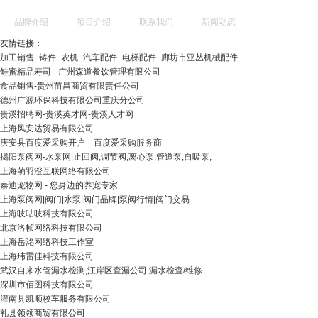
品牌介绍
项目介绍
联系我们
新闻动态
友情链接：
加工销售_铸件_农机_汽车配件_电梯配件_廊坊市亚丛机械配件
鲑蜜精品寿司 - 广州森道餐饮管理有限公司
食品销售-贵州苗昌商贸有限责任公司
德州广源环保科技有限公司重庆分公司
贵溪招聘网-贵溪英才网-贵溪人才网
上海风安达贸易有限公司
庆安县百度爱采购开户－百度爱采购服务商
揭阳泵阀网-水泵网|止回阀,调节阀,离心泵,管道泵,自吸泵,
上海萌羽澄互联网络有限公司
泰迪宠物网 - 您身边的养宠专家
上海泵阀网|阀门|水泵|阀门品牌|泵阀行情|阀门交易
上海吱咕吱科技有限公司
北京洛帧网络科技有限公司
上海岳洺网络科技工作室
上海玮雷佳科技有限公司
武汉自来水管漏水检测,江岸区查漏公司,漏水检查/维修
深圳市佰图科技有限公司
灌南县凯顺校车服务有限公司
礼县领领商贸有限公司