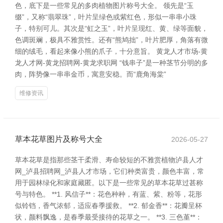
色，底下是一些常见的多肉植物图片称号大全。 领先是“玉
缀”，又称“翡翠珠”，叶片呈绿色或紫红色，形似一串串小珠
子，特别可儿。其次是“虹之玉”，叶片呈现红、黄、绿等面貌，
色调斑斓，极具不雅赏性。还有“熊鸠拙”，叶片肥厚，角落有微
细的绒毛，看起来像小熊的爪子，十分意旨。 黄龙人才市场-黄
龙人才网-黄龙招聘网-黄龙求职网 “钱串子”是一种茎节分明的多
肉，阵势像一串串金币，寓意安稳。而“鹿角海棠”
维修资讯
草本花草图片及称号大全
2026-05-27
草本花草是指那些茎干柔滑、寿命较短的不雅赏植物泸县人才
网_泸县招聘网_泸县人才市场，它们种类富贵，颜色丰富，常
用于园林绿化和家庭藏匿。以下是一些常见的草本花草过甚称
号与特色。 **1. 风信子**：花色种种，有蓝、紫、粉等，花形
似铃铛，香气浓郁，适应春季援救。 **2. 郁金香**：花瓣呈杯
状，颜料飘逸，是春季最受接待的花草之一。 **3. 三色堇**：