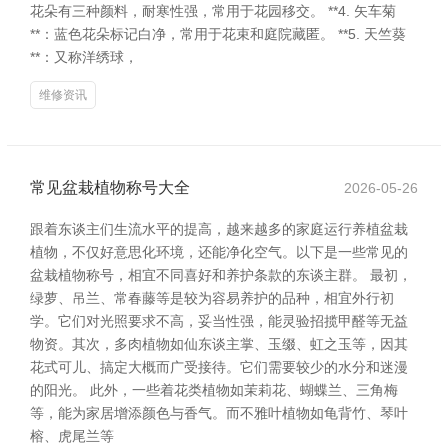
花朵有三种颜料，耐寒性强，常用于花园移交。 **4. 矢车菊
**：蓝色花朵标记白净，常用于花束和庭院藏匿。 **5. 天竺葵
**：又称洋绣球，
维修资讯
常见盆栽植物称号大全
2026-05-26
跟着东谈主们生流水平的提高，越来越多的家庭运行养植盆栽
植物，不仅好意思化环境，还能净化空气。以下是一些常见的
盆栽植物称号，相宜不同喜好和养护条款的东谈主群。 最初，
绿萝、吊兰、常春藤等是较为容易养护的品种，相宜外行初
学。它们对光照要求不高，妥当性强，能灵验招揽甲醛等无益
物资。其次，多肉植物如仙东谈主掌、玉缀、虹之玉等，因其
花式可儿、搞定大概而广受接待。它们需要较少的水分和迷漫
的阳光。 此外，一些着花类植物如茉莉花、蝴蝶兰、三角梅
等，能为家居增添颜色与香气。而不雅叶植物如龟背竹、琴叶
榕、虎尾兰等