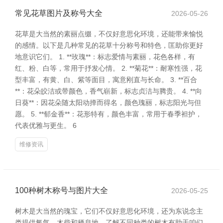
常见花草图片及称号大全
2026-05-26
花草是大当然的素丽点缀，不仅好意思化环境，还能带来愉悦
的感情。以下是几种常见的花草十分称号和特色，匡助你更好
地意识它们。 1. **玫瑰**：标志爱情与素丽，花色各样，有
红、粉、白等，常用于抒发心情。 2. **菊花**：耐寒性强，花
型丰富，有黄、白、紫等面目，寓意刚直与长命。 3. **百合
**：花朵皎洁或带颜色，香气崭新，标志贞洁与腾贵。 4. **向
日葵**：因花朵随太阳动掸而得名，颜色瑰丽，标志阳光与但
愿。 5. **郁金香**：花形特有，颜色丰富，常用于春季袒护，
代表优雅与更生。 6
维修资讯
100种树木称号与图片大全
2026-05-25
树木是大当然的瑰宝，它们不仅好意思化环境，还为东说念主
类提供氧气、木柴和栖息地。了解不同种类的树木有助于咱们