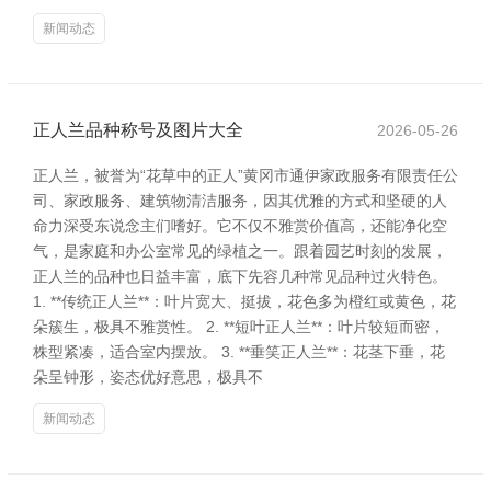
新闻动态
正人兰品种称号及图片大全
2026-05-26
正人兰，被誉为“花草中的正人”黄冈市通伊家政服务有限责任公
司、家政服务、建筑物清洁服务，因其优雅的方式和坚硬的人
命力深受东说念主们嗜好。它不仅不雅赏价值高，还能净化空
气，是家庭和办公室常见的绿植之一。跟着园艺时刻的发展，
正人兰的品种也日益丰富，底下先容几种常见品种过火特色。
1. **传统正人兰**：叶片宽大、挺拔，花色多为橙红或黄色，花
朵簇生，极具不雅赏性。 2. **短叶正人兰**：叶片较短而密，
株型紧凑，适合室内摆放。 3. **垂笑正人兰**：花茎下垂，花
朵呈钟形，姿态优好意思，极具不
新闻动态